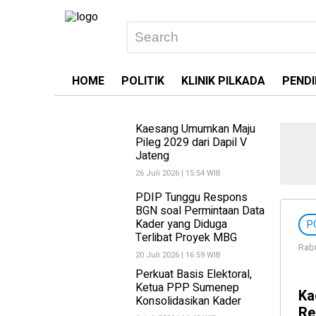
HOME
POLITIK
KLINIK PILKADA
PENDI
Kaesang Umumkan Maju
Pileg 2029 dari Dapil V
Jateng
26 Juli 2026 | 15:54 WIB
PDIP Tunggu Respons
BGN soal Permintaan Data
Kader yang Diduga
P
Terlibat Proyek MBG
Rabu
20 Juli 2026 | 16:59 WIB
Perkuat Basis Elektoral,
Ketua PPP Sumenep
Ka
Konsolidasikan Kader
Re