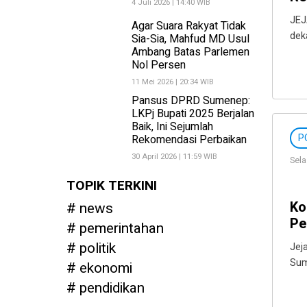
4 Juli 2026 | 14:40 WIB
JEJ
Agar Suara Rakyat Tidak
deka
Sia-Sia, Mahfud MD Usul
Ambang Batas Parlemen
Nol Persen
11 Mei 2026 | 20:34 WIB
Pansus DPRD Sumenep:
LKPj Bupati 2025 Berjalan
Baik, Ini Sejumlah
P
Rekomendasi Perbaikan
30 April 2026 | 11:59 WIB
Sela
TOPIK TERKINI
Ko
news
Pe
pemerintahan
politik
Jej
Sum
ekonomi
pendidikan