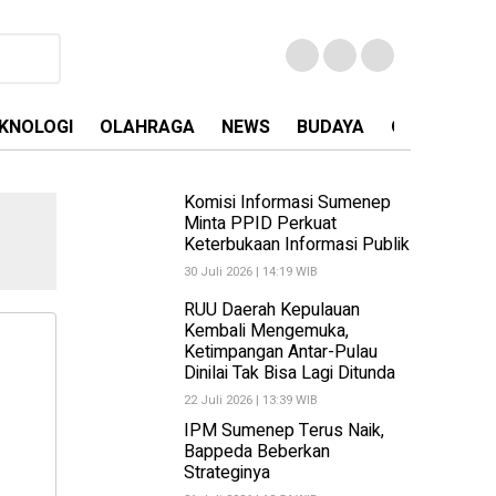
KNOLOGI
OLAHRAGA
NEWS
BUDAYA
OPINI
MA
Komisi Informasi Sumenep
Minta PPID Perkuat
Keterbukaan Informasi Publik
30 Juli 2026 | 14:19 WIB
RUU Daerah Kepulauan
Kembali Mengemuka,
Ketimpangan Antar-Pulau
Dinilai Tak Bisa Lagi Ditunda
22 Juli 2026 | 13:39 WIB
IPM Sumenep Terus Naik,
Bappeda Beberkan
Strateginya