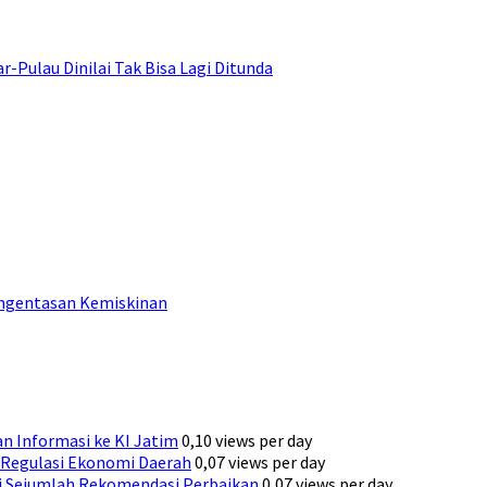
ulau Dinilai Tak Bisa Lagi Ditunda
engentasan Kemiskinan
n Informasi ke KI Jatim
0,10 views per day
Regulasi Ekonomi Daerah
0,07 views per day
ni Sejumlah Rekomendasi Perbaikan
0,07 views per day