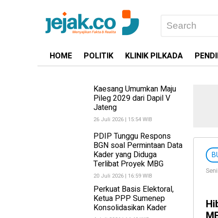
HOME
POLITIK
KLINIK PILKADA
PENDI
Kaesang Umumkan Maju
Pileg 2029 dari Dapil V
Jateng
26 Juli 2026 | 15:54 WIB
PDIP Tunggu Respons
BGN soal Permintaan Data
Kader yang Diduga
B
Terlibat Proyek MBG
Seni
20 Juli 2026 | 16:59 WIB
Perkuat Basis Elektoral,
Ketua PPP Sumenep
Hi
Konsolidasikan Kader
ME