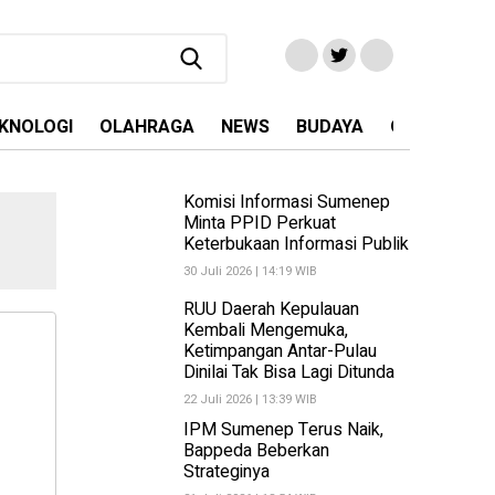
KNOLOGI
OLAHRAGA
NEWS
BUDAYA
OPINI
MA
Komisi Informasi Sumenep
Minta PPID Perkuat
Keterbukaan Informasi Publik
30 Juli 2026 | 14:19 WIB
RUU Daerah Kepulauan
Kembali Mengemuka,
Ketimpangan Antar-Pulau
Dinilai Tak Bisa Lagi Ditunda
22 Juli 2026 | 13:39 WIB
IPM Sumenep Terus Naik,
Bappeda Beberkan
Strateginya