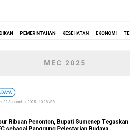
DIKAN
PEMERINTAHAN
KESEHATAN
EKONOMI
TE
MEC 2025
UDAYA
n, 22 September 2025 - 10:28 WIB
bur Ribuan Penonton, Bupati Sumenep Tegaskan
C sebagai Panggung Pelestarian Budaya