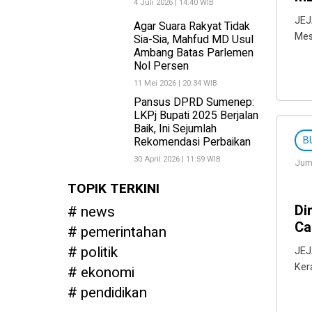
4 Juli 2026 | 14:40 WIB
JEJ
Agar Suara Rakyat Tidak
Mes
Sia-Sia, Mahfud MD Usul
Ambang Batas Parlemen
Nol Persen
11 Mei 2026 | 20:34 WIB
Pansus DPRD Sumenep:
LKPj Bupati 2025 Berjalan
Baik, Ini Sejumlah
B
Rekomendasi Perbaikan
30 April 2026 | 11:59 WIB
Juma
TOPIK TERKINI
Di
news
Ca
pemerintahan
politik
JEJ
Ker
ekonomi
pendidikan