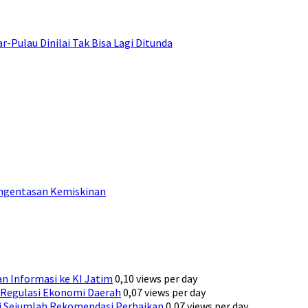
ulau Dinilai Tak Bisa Lagi Ditunda
engentasan Kemiskinan
n Informasi ke KI Jatim
0,10 views per day
Regulasi Ekonomi Daerah
0,07 views per day
ni Sejumlah Rekomendasi Perbaikan
0,07 views per day