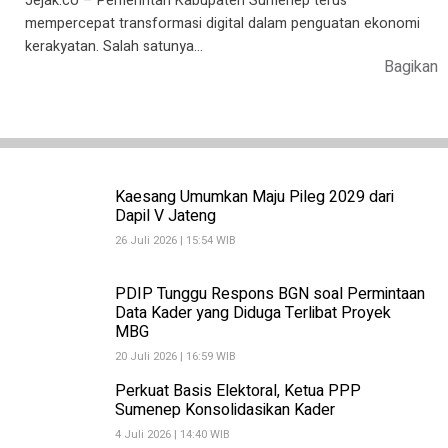
Jejak.co – Pemerintah Kabupaten Sumenep terus
mempercepat transformasi digital dalam penguatan ekonomi
kerakyatan. Salah satunya…
Bagikan
Kaesang Umumkan Maju Pileg 2029 dari
Dapil V Jateng
26 Juli 2026 | 15:54 WIB
PDIP Tunggu Respons BGN soal Permintaan
Data Kader yang Diduga Terlibat Proyek
MBG
20 Juli 2026 | 16:59 WIB
Perkuat Basis Elektoral, Ketua PPP
Sumenep Konsolidasikan Kader
4 Juli 2026 | 14:40 WIB