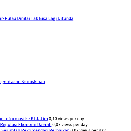
ulau Dinilai Tak Bisa Lagi Ditunda
engentasan Kemiskinan
n Informasi ke KI Jatim
0,10 views per day
Regulasi Ekonomi Daerah
0,07 views per day
ni Sejumlah Rekomendasi Perbaikan
0,07 views per day