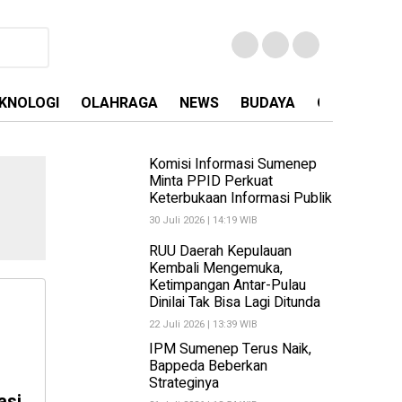
KNOLOGI
OLAHRAGA
NEWS
BUDAYA
OPINI
MA
Komisi Informasi Sumenep
Minta PPID Perkuat
Keterbukaan Informasi Publik
30 Juli 2026 | 14:19 WIB
RUU Daerah Kepulauan
Kembali Mengemuka,
Ketimpangan Antar-Pulau
Dinilai Tak Bisa Lagi Ditunda
22 Juli 2026 | 13:39 WIB
IPM Sumenep Terus Naik,
Bappeda Beberkan
Strateginya
asi