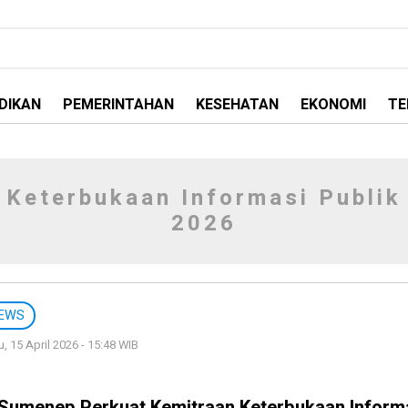
DIKAN
PEMERINTAHAN
KESEHATAN
EKONOMI
TE
Keterbukaan Informasi Publik
2026
EWS
, 15 April 2026 - 15:48 WIB
 Sumenep Perkuat Kemitraan Keterbukaan Inform