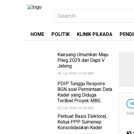
HOME
POLITIK
KLINIK PILKADA
PENDI
Kaesang Umumkan Maju
Pileg 2029 dari Dapil V
Jateng
26 Juli 2026 | 15:54 WIB
PDIP Tunggu Respons
BGN soal Permintaan Data
Kader yang Diduga
Terlibat Proyek MBG
N
20 Juli 2026 | 16:59 WIB
Rabu
Perkuat Basis Elektoral,
Ketua PPP Sumenep
Konsolidasikan Kader
KI