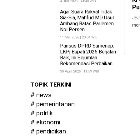
4 Juli 2026 | 14:40 WIB
Pu
Agar Suara Rakyat Tidak
Sia-Sia, Mahfud MD Usul
JEJ
Ambang Batas Parlemen
men
Nol Persen
11 Mei 2026 | 20:34 WIB
Pansus DPRD Sumenep:
LKPj Bupati 2025 Berjalan
Baik, Ini Sejumlah
Rekomendasi Perbaikan
30 April 2026 | 11:59 WIB
TOPIK TERKINI
news
pemerintahan
politik
ekonomi
pendidikan