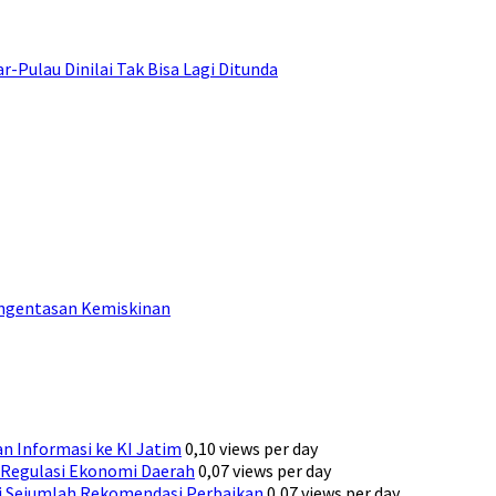
ulau Dinilai Tak Bisa Lagi Ditunda
engentasan Kemiskinan
n Informasi ke KI Jatim
0,10 views per day
Regulasi Ekonomi Daerah
0,07 views per day
ni Sejumlah Rekomendasi Perbaikan
0,07 views per day