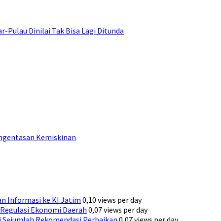
ulau Dinilai Tak Bisa Lagi Ditunda
engentasan Kemiskinan
n Informasi ke KI Jatim
0,10 views per day
Regulasi Ekonomi Daerah
0,07 views per day
ni Sejumlah Rekomendasi Perbaikan
0,07 views per day