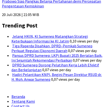
Prabowo Siap Pangkas Belanja Pertahanan demi Percepatan
Pengentasan Kemiskinan
20 Juli 2026 | 21:05 WIB
Trending Post
Jelang HKIN, KI Sumenep Matangkan Strategi
Keterbukaan Informasi ke KI Jatim
0,10 views per day
Tiga Raperda Disahkan, DPRD–Pemkab Sumenep
Perkuat Regulasi Ekonomi Daerah
0,07 views per day
Pansus DPRD Sumenep: LKPj Bupati 2025 Berjalan Baik,
Ini Sejumlah Rekomendasi Perbaikan
0,07 views per day
DPRD Sumenep Dorong Pelatihan Kerja Lebih Efektif
dan Berkelanjutan
0,07 views per day
Hadiri Pelantikan KNPI, Begini Pesan Direktur RSUD dr.
H. Moh. Anwar Sumenep
0,07 views per day
Beranda
Tentang Kami
Contact Us