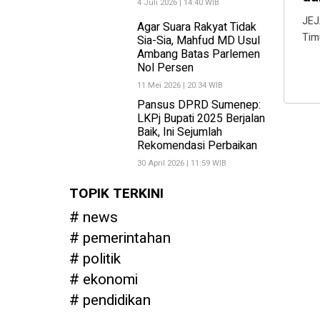
4 Juli 2026 | 14:40 WIB
JEJ
Agar Suara Rakyat Tidak
Tim
Sia-Sia, Mahfud MD Usul
Ambang Batas Parlemen
Nol Persen
11 Mei 2026 | 20:34 WIB
Pansus DPRD Sumenep:
LKPj Bupati 2025 Berjalan
Baik, Ini Sejumlah
Rekomendasi Perbaikan
30 April 2026 | 11:59 WIB
TOPIK TERKINI
news
pemerintahan
politik
ekonomi
pendidikan