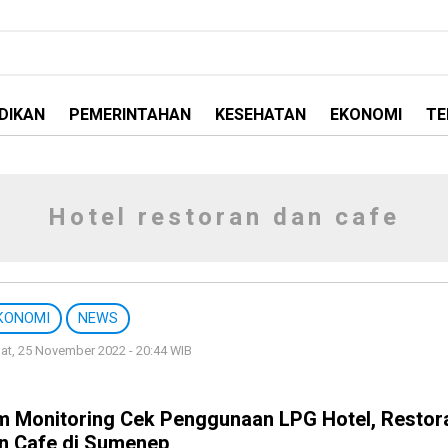
DIKAN
PEMERINTAHAN
KESEHATAN
EKONOMI
TE
Hotel restoran dan cafe
KONOMI
NEWS
t, 25 November 2022 - 20:44 WIB
m Monitoring Cek Penggunaan LPG Hotel, Restor
n Cafe di Sumenep