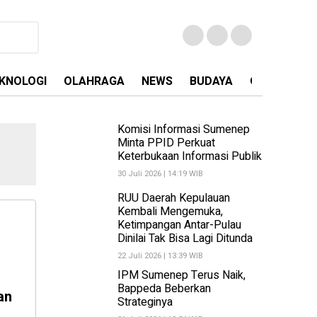
KNOLOGI
OLAHRAGA
NEWS
BUDAYA
OPINI
MA
Komisi Informasi Sumenep
Minta PPID Perkuat
Keterbukaan Informasi Publik
30 Juli 2026 | 14:19 WIB
RUU Daerah Kepulauan
Kembali Mengemuka,
Ketimpangan Antar-Pulau
Dinilai Tak Bisa Lagi Ditunda
22 Juli 2026 | 13:39 WIB
IPM Sumenep Terus Naik,
Bappeda Beberkan
an
Strateginya