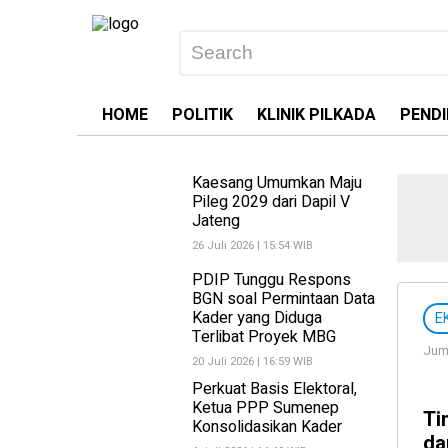
HOME
POLITIK
KLINIK PILKADA
PENDI
Kaesang Umumkan Maju
Pileg 2029 dari Dapil V
Jateng
26 Juli 2026 | 15:54 WIB
PDIP Tunggu Respons
BGN soal Permintaan Data
Kader yang Diduga
E
Terlibat Proyek MBG
Juma
20 Juli 2026 | 16:59 WIB
Perkuat Basis Elektoral,
Ketua PPP Sumenep
Ti
Konsolidasikan Kader
da