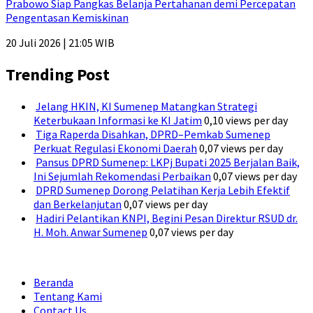
Prabowo Siap Pangkas Belanja Pertahanan demi Percepatan
Pengentasan Kemiskinan
20 Juli 2026 | 21:05 WIB
Trending Post
Jelang HKIN, KI Sumenep Matangkan Strategi
Keterbukaan Informasi ke KI Jatim
0,10 views per day
Tiga Raperda Disahkan, DPRD–Pemkab Sumenep
Perkuat Regulasi Ekonomi Daerah
0,07 views per day
Pansus DPRD Sumenep: LKPj Bupati 2025 Berjalan Baik,
Ini Sejumlah Rekomendasi Perbaikan
0,07 views per day
DPRD Sumenep Dorong Pelatihan Kerja Lebih Efektif
dan Berkelanjutan
0,07 views per day
Hadiri Pelantikan KNPI, Begini Pesan Direktur RSUD dr.
H. Moh. Anwar Sumenep
0,07 views per day
Beranda
Tentang Kami
Contact Us