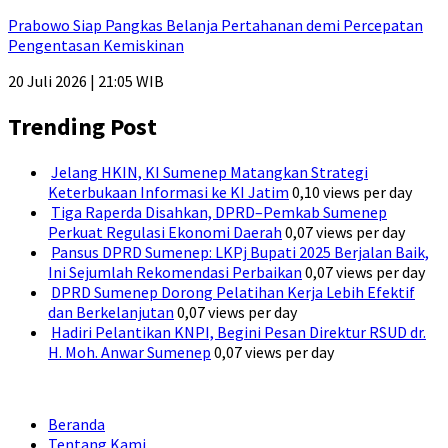
Prabowo Siap Pangkas Belanja Pertahanan demi Percepatan
Pengentasan Kemiskinan
20 Juli 2026 | 21:05 WIB
Trending Post
Jelang HKIN, KI Sumenep Matangkan Strategi
Keterbukaan Informasi ke KI Jatim
0,10 views per day
Tiga Raperda Disahkan, DPRD–Pemkab Sumenep
Perkuat Regulasi Ekonomi Daerah
0,07 views per day
Pansus DPRD Sumenep: LKPj Bupati 2025 Berjalan Baik,
Ini Sejumlah Rekomendasi Perbaikan
0,07 views per day
DPRD Sumenep Dorong Pelatihan Kerja Lebih Efektif
dan Berkelanjutan
0,07 views per day
Hadiri Pelantikan KNPI, Begini Pesan Direktur RSUD dr.
H. Moh. Anwar Sumenep
0,07 views per day
Beranda
Tentang Kami