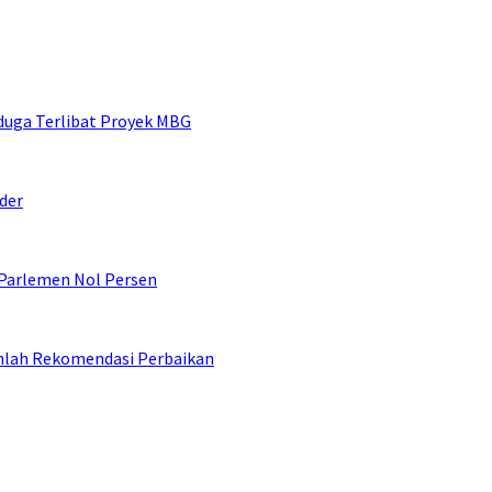
duga Terlibat Proyek MBG
der
 Parlemen Nol Persen
umlah Rekomendasi Perbaikan