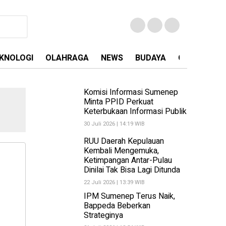
KNOLOGI
OLAHRAGA
NEWS
BUDAYA
OPINI
MA
Komisi Informasi Sumenep
Minta PPID Perkuat
Keterbukaan Informasi Publik
30 Juli 2026 | 14:19 WIB
RUU Daerah Kepulauan
Kembali Mengemuka,
Ketimpangan Antar-Pulau
Dinilai Tak Bisa Lagi Ditunda
22 Juli 2026 | 13:39 WIB
IPM Sumenep Terus Naik,
Bappeda Beberkan
Strateginya