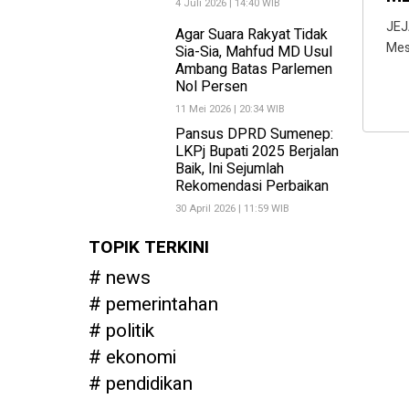
4 Juli 2026 | 14:40 WIB
JEJ
Agar Suara Rakyat Tidak
Mes
Sia-Sia, Mahfud MD Usul
Ambang Batas Parlemen
Nol Persen
11 Mei 2026 | 20:34 WIB
Pansus DPRD Sumenep:
LKPj Bupati 2025 Berjalan
Baik, Ini Sejumlah
Rekomendasi Perbaikan
30 April 2026 | 11:59 WIB
TOPIK TERKINI
news
pemerintahan
politik
ekonomi
pendidikan