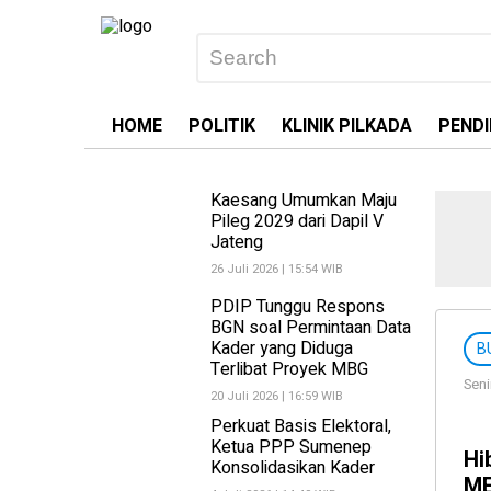
HOME
POLITIK
KLINIK PILKADA
PENDI
Kaesang Umumkan Maju
Pileg 2029 dari Dapil V
Jateng
26 Juli 2026 | 15:54 WIB
PDIP Tunggu Respons
BGN soal Permintaan Data
Kader yang Diduga
B
Terlibat Proyek MBG
Seni
20 Juli 2026 | 16:59 WIB
Perkuat Basis Elektoral,
Ketua PPP Sumenep
Hi
Konsolidasikan Kader
ME