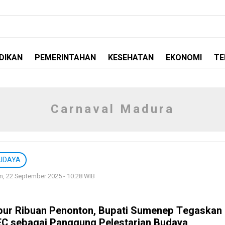
DIKAN
PEMERINTAHAN
KESEHATAN
EKONOMI
TE
Carnaval Madura
UDAYA
n, 22 September 2025 - 10:28 WIB
bur Ribuan Penonton, Bupati Sumenep Tegaskan
C sebagai Panggung Pelestarian Budaya