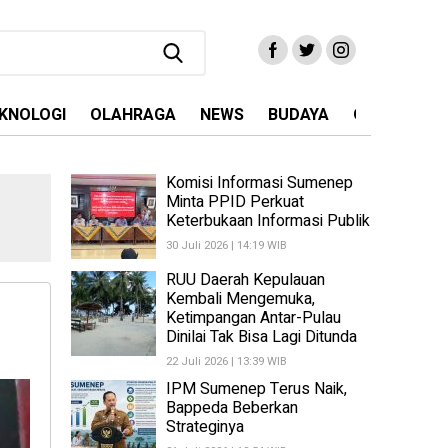
KNOLOGI
OLAHRAGA
NEWS
BUDAYA
OPINI
MA
Komisi Informasi Sumenep
Minta PPID Perkuat
Keterbukaan Informasi Publik
30 Juli 2026 | 14:19 WIB
RUU Daerah Kepulauan
Kembali Mengemuka,
Ketimpangan Antar-Pulau
Dinilai Tak Bisa Lagi Ditunda
22 Juli 2026 | 13:39 WIB
IPM Sumenep Terus Naik,
Bappeda Beberkan
Strateginya