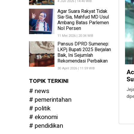
4 Juli 2026 | 14:40 WIB
Agar Suara Rakyat Tidak
Sia-Sia, Mahfud MD Usul
Ambang Batas Parlemen
Nol Persen
11 Mei 2026 | 20:34 WIB
Pansus DPRD Sumenep:
LKPj Bupati 2025 Berjalan
Baik, Ini Sejumlah
Rekomendasi Perbaikan
30 April 2026 | 11:59 WIB
Ac
Su
TOPIK TERKINI
news
Jej
dip
pemerintahan
politik
ekonomi
pendidikan