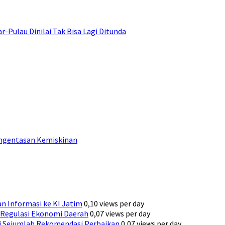
ulau Dinilai Tak Bisa Lagi Ditunda
engentasan Kemiskinan
n Informasi ke KI Jatim
0,10 views per day
Regulasi Ekonomi Daerah
0,07 views per day
ni Sejumlah Rekomendasi Perbaikan
0,07 views per day