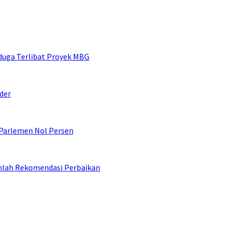
duga Terlibat Proyek MBG
der
 Parlemen Nol Persen
umlah Rekomendasi Perbaikan