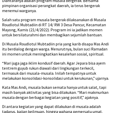
Diantaranya adalah program musala bergerak. Bersama
pimpinan organisasi perangkat daerah, ia terus bergerak
menemui warganya.
Salah satu program musala bergerak dilaksanakan di Musala
Roudlotul Mubtadiin di RT 14/ RW 3 Desa Pancur, Kecamatan
Mayong, Kamis (21/4/2022). Program ini ia jadikan momen
untuk bersilaturahmi dan membagikan sejumlah bantuan.
Di Musala Roudlotul Mubtadiin pria yang karib disapa Mas Andi
itu berdialog dengan warga. Menurutnya, bulan suci Ramadan
ini momen untuk meningkatkan kesalehan sosial, spiritual.
“Mari juga jaga iklim kondusif daerah. Agar Jepara bisa ayem
tentrem guyub rukun diawali dari lingkungan terkecil,
termasuk dari musala-musala. Inilah tempatnya untuk
melakukan konsolidasi-konsolidasi untuk kerukunan,” ujarnya.
Kata Mas Andi, musala bukan semata hanya untuk salat, tapi
masih banyak aktivitas yang bisa dilakukan. “Mari makmurkan
musala dengan berbagai kegiatan yang positif,” ajaknya.
Di antara kegiatan yang dapat dilakukan di musala adalah
tadarus, kajian keilmuan, hingga wahana pemersatu umat.