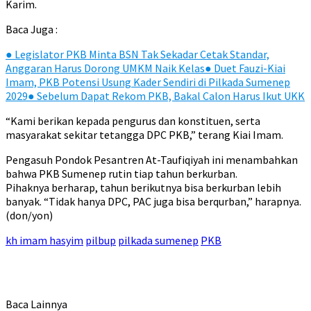
Karim.
Baca Juga :
●
Legislator PKB Minta BSN Tak Sekadar Cetak Standar,
Anggaran Harus Dorong UMKM Naik Kelas
●
Duet Fauzi-Kiai
Imam, PKB Potensi Usung Kader Sendiri di Pilkada Sumenep
2029
●
Sebelum Dapat Rekom PKB, Bakal Calon Harus Ikut UKK
“Kami berikan kepada pengurus dan konstituen, serta
masyarakat sekitar tetangga DPC PKB,” terang Kiai Imam.
Pengasuh Pondok Pesantren At-Taufiqiyah ini menambahkan
bahwa PKB Sumenep rutin tiap tahun berkurban.
Pihaknya berharap, tahun berikutnya bisa berkurban lebih
banyak. “Tidak hanya DPC, PAC juga bisa berqurban,” harapnya.
(don/yon)
kh imam hasyim
pilbup
pilkada sumenep
PKB
Baca Lainnya