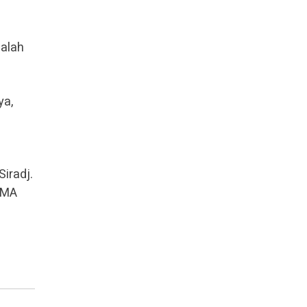
salah
ya,
iradj.
 MA