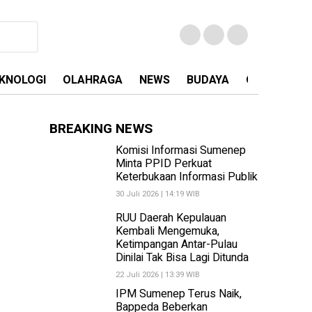
KNOLOGI
OLAHRAGA
NEWS
BUDAYA
OPINI
MA
BREAKING NEWS
Komisi Informasi Sumenep
Minta PPID Perkuat
Keterbukaan Informasi Publik
30 Juli 2026 | 14:19 WIB
RUU Daerah Kepulauan
Kembali Mengemuka,
Ketimpangan Antar-Pulau
Dinilai Tak Bisa Lagi Ditunda
22 Juli 2026 | 13:39 WIB
IPM Sumenep Terus Naik,
Bappeda Beberkan