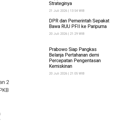
Strateginya
21 Juli 2026 | 13:54 WIB
DPR dan Pemerintah Sepakat
Bawa RUU PFII ke Paripurna
20 Juli 2026 | 21:29 WIB
Prabowo Siap Pangkas
Belanja Pertahanan demi
Percepatan Pengentasan
Kemiskinan
20 Juli 2026 | 21:05 WIB
an 2
 PKB
a
”