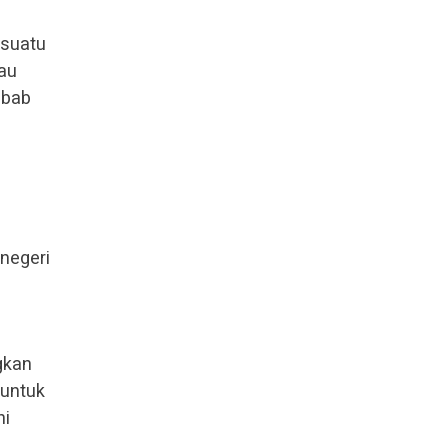
esuatu
tau
ebab
negeri
gkan
 untuk
ni
e