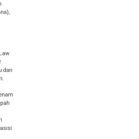
n
na),
 Law
r
 dari
i.
a enam
upah
n
asisi