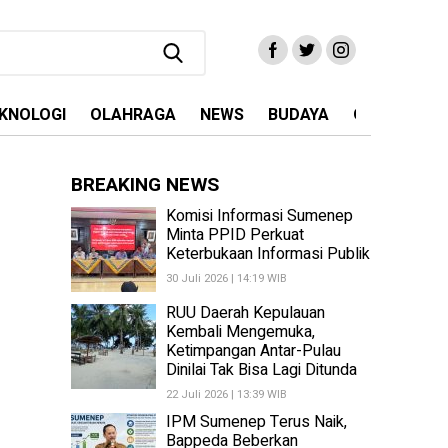
KNOLOGI
OLAHRAGA
NEWS
BUDAYA
OPINI
MA
BREAKING NEWS
Komisi Informasi Sumenep
Minta PPID Perkuat
Keterbukaan Informasi Publik
30 Juli 2026 | 14:19 WIB
RUU Daerah Kepulauan
Kembali Mengemuka,
Ketimpangan Antar-Pulau
Dinilai Tak Bisa Lagi Ditunda
22 Juli 2026 | 13:39 WIB
IPM Sumenep Terus Naik,
Bappeda Beberkan