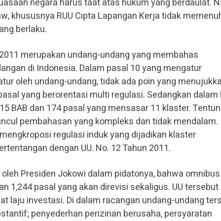
uasaan negara harus taat atas hukum yang berdaulat.
w, khususnya RUU Cipta Lapangan Kerja tidak memenu
ng berlaku.
hun 2011 merupakan undang-undang yang membahas
ngan di Indonesia. Dalam pasal 10 yang mengatur
atur oleh undang-undang, tidak ada poin yang menujukk
asal yang berorentasi multi regulasi. Sedangkan dalam
ri 15 BAB dan 174 pasal yang mensasar 11 klaster. Tentu
muncul pembahasan yang kompleks dan tidak mendalam.
mengkroposi regulasi induk yang dijadikan klaster
ertentangan dengan UU. No. 12 Tahun 2011.
oleh Presiden Jokowi dalam pidatonya, bahwa omnibus
1,244 pasal yang akan direvisi sekaligus. UU tersebut
bat laju investasi. Di dalam racangan undang-undang ter
stantif; penyederhan perizinan berusaha, persyaratan