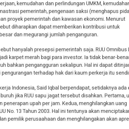
gakerjaan, kemudahan dan perlindungan UMKM, kemudaha
minastrasi pemerintah, pengenaan saksi (menghapus pida
an proyek pemerintah dan kawasan ekonomi. Menurut
ebut diharapkan dapat memberikan kontribusi untuk
 besar dan megurangi jumlah penganguran.
ebut hanyalah presepsi pemerintah saja. RUU Omnibus
di karpet merah bagi para investor. Ia tidak benar-bena
h bahkan pengangguran sekalipun. Hal ini dapat ditinjau
 pengurangan terhadap hak dari kaum perkerja itu sendir
kerja Indonesia, Said Iqbal berpendapat, setidaknya ad
buruh jika RUU sapu jagat tersebut disahkan. Pertama, 
n penerapan upah per jam. Kedua, menghilangkan uang
UU No. 13 Tahun 2003. Hal ini tentunya akan menciptaka
dan pemilik perusaahaan dan menghilangakan akan apre