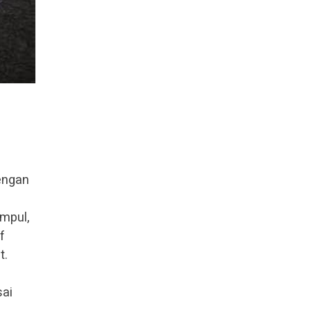
engan
mpul,
f
t.
sai