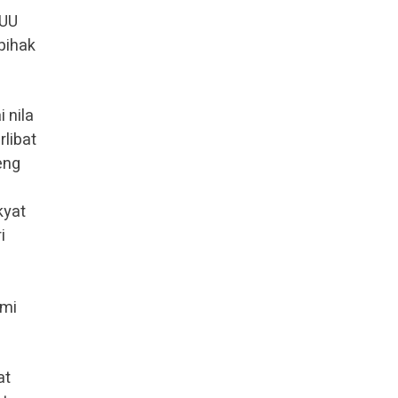
 UU
pihak
 nila
rlibat
eng
kyat
i
emi
at