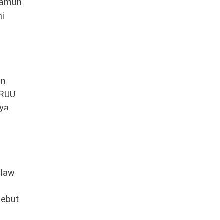
 Namun
hi
an
 RUU
nya
 law
sebut