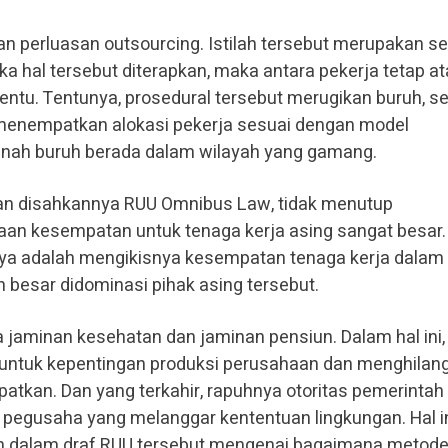
a dan perluasan outsourcing. Istilah tersebut merupakan s
ka hal tersebut diterapkan, maka antara pekerja tetap a
nentu. Tentunya, prosedural tersebut merugikan buruh, s
enempatkan alokasi pekerja sesuai dengan model
a ranah buruh berada dalam wilayah yang gamang.
n disahkannya RUU Omnibus Law, tidak menutup
an kesempatan untuk tenaga kerja asing sangat besar.
ya adalah mengikisnya kesempatan tenaga kerja dalam 
 besar didominasi pihak asing tersebut.
 jaminan kesehatan dan jaminan pensiun. Dalam hal ini,
a untuk kepentingan produksi perusahaan dan menghilan
atkan. Dan yang terkahir, rapuhnya otoritas pemerintah
pegusaha yang melanggar kententuan lingkungan. Hal i
n dalam draf RUU tersebut mengenai bagaimana metod