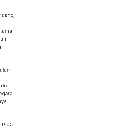
ndang,
utama
kan
u
Dalam
atu
egara-
nya
D 1945