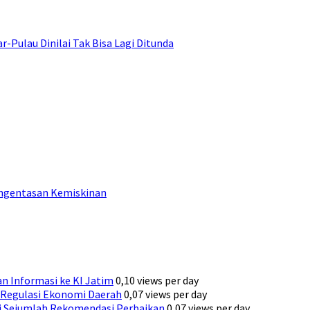
ulau Dinilai Tak Bisa Lagi Ditunda
engentasan Kemiskinan
n Informasi ke KI Jatim
0,10 views per day
Regulasi Ekonomi Daerah
0,07 views per day
ni Sejumlah Rekomendasi Perbaikan
0,07 views per day