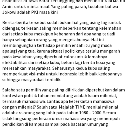
disabilitas di Jawa Barat tersinggung dan menuntut Kiai Ma’ruf
Amin untuk minta maaf. Yang paling parah, tuduhan bahwa
Jokowi adalah PKI masa kini.
Berita-berita tersebut sudah bukan hal yang asing lagi untuk
didengar, terkesan saling membeberkan tentang kelemahan
dari setiap kubu meskipun kebenaran dari apa yang terjadi
hanya sebagaian orang yang mengetahuinya. Hal ini
membingungkan terhadap pemilih entah itu yang muda
apalagi yang tua, karena situasi politiknya terlalu mengarah
pada kesalahan yang diperbuat calon untuk lemahnya
elektabilitas dari setiap kubu, belum lagi berita hoax yang
meresahkan masyarakat. Seharusnya kedua kubu saling
memperkuat visi-misi untuk Indonesia lebih baik kedepannya
sehingga masyarakat terdidik.
Salaha satu pemilih yang paling dilirik dan diperebutkan dalam
kontestan politik tahun mendatang adalah kaum milenial,
termasuk mahasisiwa. Lantas apa keterkaitan mahasiswa
dengan milenial? Salah satu Majalah TIME menilai milenial
adalah era orang yang lahir pada tahun 1980 – 2000. Secara
tidak langsung perkiraan umur mahasisiwa yang menempuh
pendidikan di kampus sampai pada batasan umur yang