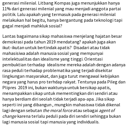
generasi milenial. Litbang Kompas juga menunjukkan hanya
11% dari generasi milenial yang mau menjadi anggota partai
politik. Lalu apakah yang termasuk pada generasi milenial
melakukan hal begitu, hanya bergantung pada teknologi tapi
gagal menjadi mahkluk sosial?
Lantas bagaimana sikap mahasiswa menjelang hajatan besar
demokrasi pada tahun 2019 mendatang? apakah juga akan
ikut-ikutan untuk bertindak apatis? Disadari atau tidak
mahasisiwa adalah manusia sosial yang mempunyai
intelektualitas dan idealisme yang tinggi. Orientasi
pembuktian terhadap idealisme mereka adalah dengan adanya
rasa peduli terhadap problematika yang terjadi disekitar
lingkungan masyarakat, dan juga turut mengawal kebijakan
negara yang harus pro terhdap rakyat. Tentunya pada Pileg dan
Plipres 2019 ini, bukan waktunya untuk bersikap apatis,
menampakkan sikap untuk mementingkan diri sendiri atau
hanya berdiam diri seolah tidak terjadi apa-apa. Jika sikap
seperti ini yang dibangun , mungkin mahasiswa tidak dikenal
lagi dengan sebutan
the moral force
atau sebagai
agent of
change
karena terlalu peduli pada diri sendiri sehingga bukan
lagi manusia sosial tapi manusia yang individualis.