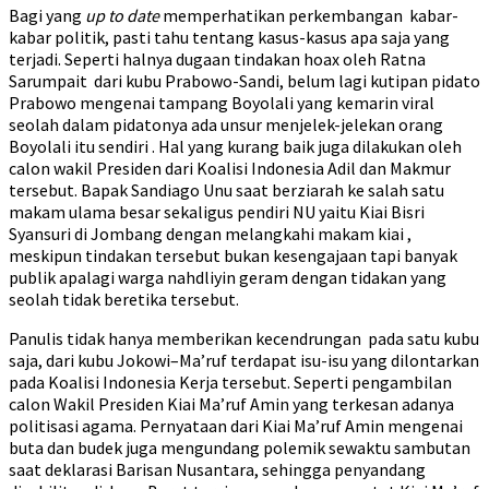
Bagi yang
up to date
memperhatikan perkembangan kabar-
kabar politik, pasti tahu tentang kasus-kasus apa saja yang
terjadi. Seperti halnya dugaan tindakan hoax oleh Ratna
Sarumpait dari kubu Prabowo-Sandi, belum lagi kutipan pidato
Prabowo mengenai tampang Boyolali yang kemarin viral
seolah dalam pidatonya ada unsur menjelek-jelekan orang
Boyolali itu sendiri . Hal yang kurang baik juga dilakukan oleh
calon wakil Presiden dari Koalisi Indonesia Adil dan Makmur
tersebut. Bapak Sandiago Unu saat berziarah ke salah satu
makam ulama besar sekaligus pendiri NU yaitu Kiai Bisri
Syansuri di Jombang dengan melangkahi makam kiai ,
meskipun tindakan tersebut bukan kesengajaan tapi banyak
publik apalagi warga nahdliyin geram dengan tidakan yang
seolah tidak beretika tersebut.
Panulis tidak hanya memberikan kecendrungan pada satu kubu
saja, dari kubu Jokowi–Ma’ruf terdapat isu-isu yang dilontarkan
pada Koalisi Indonesia Kerja tersebut. Seperti pengambilan
calon Wakil Presiden Kiai Ma’ruf Amin yang terkesan adanya
politisasi agama. Pernyataan dari Kiai Ma’ruf Amin mengenai
buta dan budek juga mengundang polemik sewaktu sambutan
saat deklarasi Barisan Nusantara, sehingga penyandang