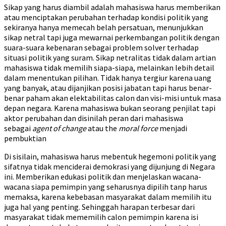
Sikap yang harus diambil adalah mahasiswa harus memberikan
atau menciptakan perubahan terhadap kondisi politik yang
sekiranya hanya memecah belah persatuan, menunjukkan
sikap netral tapi juga mewarnai perkembangan politik dengan
suara-suara kebenaran sebagai problem solver terhadap
situasi politik yang suram. Sikap netralitas tidak dalam artian
mahasiswa tidak memilih siapa-siapa, melainkan lebih detail
dalam menentukan pilihan. Tidak hanya tergiur karena uang
yang banyak, atau dijanjikan posisi jabatan tapi harus benar-
benar paham akan elektabilitas calon dan visi-misi untuk masa
depan negara. Karena mahasiswa bukan seorang penjilat tapi
aktor perubahan dan disinilah peran dari mahasiswa
sebagai
agent of change
atau the
moral force
menjadi
pembuktian
Di sisilain, mahasiswa harus mebentuk hegemoni politik yang
sifatnya tidak menciderai demokrasi yang dijunjung di Negara
ini. Memberikan edukasi politik dan menjelaskan wacana-
wacana siapa pemimpin yang seharusnya dipilih tanp harus
memaksa, karena kebebasan masyarakat dalam memilih itu
juga hal yang penting. Sehinggah harapan terbesar dari
masyarakat tidak mememilih calon pemimpin karena isi