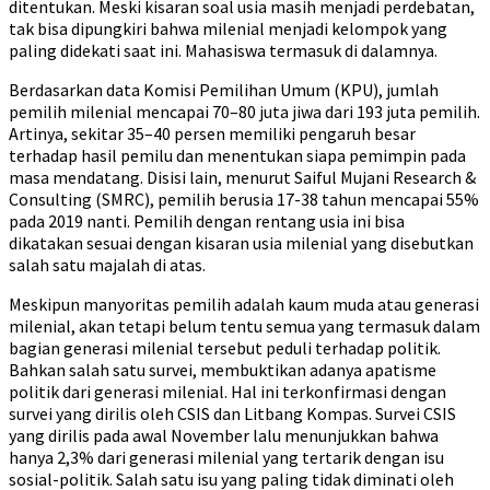
ditentukan. Meski kisaran soal usia masih menjadi perdebatan,
tak bisa dipungkiri bahwa milenial menjadi kelompok yang
paling didekati saat ini. Mahasiswa termasuk di dalamnya.
Berdasarkan data Komisi Pemilihan Umum (KPU), jumlah
pemilih milenial mencapai 70–80 juta jiwa dari 193 juta pemilih.
Artinya, sekitar 35–40 persen memiliki pengaruh besar
terhadap hasil pemilu dan menentukan siapa pemimpin pada
masa mendatang. Disisi lain, menurut Saiful Mujani Research &
Consulting (SMRC), pemilih berusia 17-38 tahun mencapai 55%
pada 2019 nanti. Pemilih dengan rentang usia ini bisa
dikatakan sesuai dengan kisaran usia milenial yang disebutkan
salah satu majalah di atas.
Meskipun manyoritas pemilih adalah kaum muda atau generasi
milenial, akan tetapi belum tentu semua yang termasuk dalam
bagian generasi milenial tersebut peduli terhadap politik.
Bahkan salah satu survei, membuktikan adanya apatisme
politik dari generasi milenial. Hal ini terkonfirmasi dengan
survei yang dirilis oleh CSIS dan Litbang Kompas. Survei CSIS
yang dirilis pada awal November lalu menunjukkan bahwa
hanya 2,3% dari generasi milenial yang tertarik dengan isu
sosial-politik. Salah satu isu yang paling tidak diminati oleh