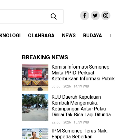
KNOLOGI
OLAHRAGA
NEWS
BUDAYA
OPINI
MA
BREAKING NEWS
Komisi Informasi Sumenep
Minta PPID Perkuat
Keterbukaan Informasi Publik
30 Juli 2026 | 14:19 WIB
RUU Daerah Kepulauan
Kembali Mengemuka,
Ketimpangan Antar-Pulau
Dinilai Tak Bisa Lagi Ditunda
22 Juli 2026 | 13:39 WIB
IPM Sumenep Terus Naik,
Bappeda Beberkan