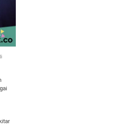
i
n
gai
itar