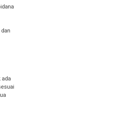
pidana
m dan
k ada
sesuai
dua