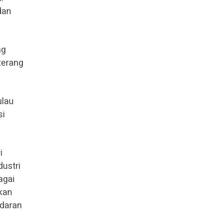
dan
ng
 terang
ulau
si
i
dustri
agai
nkan
edaran