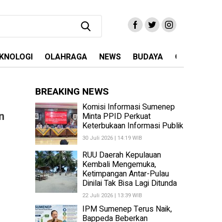
KNOLOGI
OLAHRAGA
NEWS
BUDAYA
OPINI
MA
BREAKING NEWS
Komisi Informasi Sumenep
n
Minta PPID Perkuat
Keterbukaan Informasi Publik
30 Juli 2026 | 14:19 WIB
RUU Daerah Kepulauan
Kembali Mengemuka,
Ketimpangan Antar-Pulau
Dinilai Tak Bisa Lagi Ditunda
22 Juli 2026 | 13:39 WIB
IPM Sumenep Terus Naik,
Bappeda Beberkan