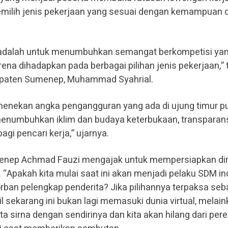
emilih jenis pekerjaan yang sesuai dengan kemampuan 
ini adalah untuk menumbuhkan semangat berkompetisi ya
arena dihadapkan pada berbagai pilihan jenis pekerjaan,”
upaten Sumenep, Muhammad Syahrial.
 menekan angka pengangguran yang ada di ujung timur p
menumbuhkan iklim dan budaya keterbukaan, transparan
agi pencari kerja,” ujarnya.
umenep Achmad Fauzi mengajak untuk mempersiapkan dir
. “Apakah kita mulai saat ini akan menjadi pelaku SDM in
orban pelengkap penderita? Jika pilihannya terpaksa seb
il sekarang ini bukan lagi memasuki dunia virtual, melai
ita sirna dengan sendirinya dan kita akan hilang dari per