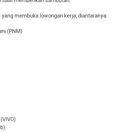
zi saat memberikan sambutan.
n yang membuka lowongan kerja, diantaranya:
ani (PNM)
 (VIVO)
ub)