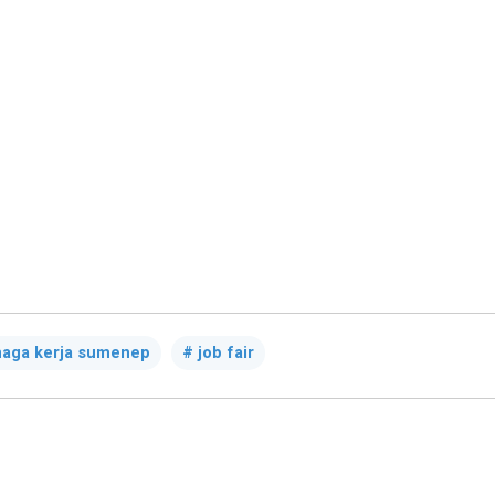
naga kerja sumenep
job fair