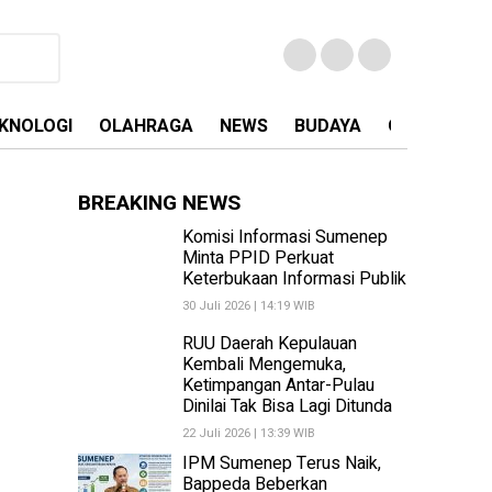
KNOLOGI
OLAHRAGA
NEWS
BUDAYA
OPINI
MA
BREAKING NEWS
Komisi Informasi Sumenep
Minta PPID Perkuat
Keterbukaan Informasi Publik
30 Juli 2026 | 14:19 WIB
RUU Daerah Kepulauan
Kembali Mengemuka,
Ketimpangan Antar-Pulau
Dinilai Tak Bisa Lagi Ditunda
22 Juli 2026 | 13:39 WIB
IPM Sumenep Terus Naik,
Bappeda Beberkan