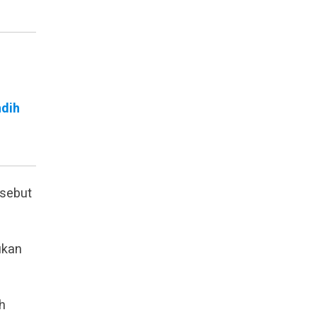
ndih
sebut
ukan
h