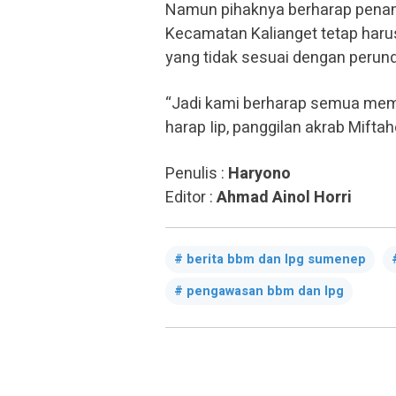
Namun pihaknya berharap penam
Kecamatan Kalianget tetap haru
yang tidak sesuai dengan perun
“Jadi kami berharap semua memp
harap Iip, panggilan akrab Mifta
Penulis :
Haryono
Editor :
Ahmad Ainol Horri
berita bbm dan lpg sumenep
pengawasan bbm dan lpg