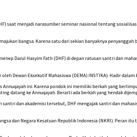
 saat menjadi narasumber seminar nasional tentang sosialisasi 
ajukan bangsa. Karena satu dari sekian banyaknya penyanggah berd
nep Darul Hasyim Fath (DHF) di depan ratusan santri dan mahasis
r oleh Dewan Eksekutif Mahasiswa (DEMA) INSTIKA). Hadir dalam 
s Annuqayah ini. Karena pondok ini memiliki berkah yang berlimpa
nting datang ke Annuqayah. Berarti ada berkah yang hendak dijempu
an santri dan akademisi tersebut, DHF mengajak santri dan mahas
bangsa dan Negara Kesatuan Republik Indonesia (NKRI). Peran itu