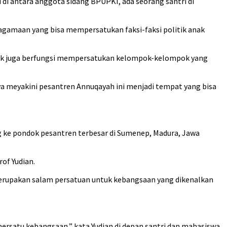
 di antara anggota sidang BPUPKI, ada seorang santri di
agamaan yang bisa mempersatukan faksi-faksi politik anak
poltik juga berfungsi mempersatukan kelompok-kelompok yang
ya meyakini pesantren Annuqayah ini menjadi tempat yang bisa
g ke pondok pesantren terbesar di Sumenep, Madura, Jawa
of Yudian.
 merupakan salam persatuan untuk kebangsaan yang dikenalkan
mersatu kebangsaan,” kata Yudian di depan santri dan mahasiswa.