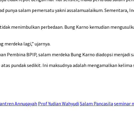
d punya salam pemersatu yakni assalamualaikum. Sementara, Ind
g tidak menimbulkan perbedaan. Bung Karno kemudian mengusulk
 merdeka lagi,” ujarnya.
wan Pembina BPIP, salam merdeka Bung Karno diadopsi menjadi s
 atas pundak sedikit. Ini maksudnya adalah mengamalkan kelima s
antren Annuqayah
Prof Yudian Wahyudi
Salam Pancasila
seminar n