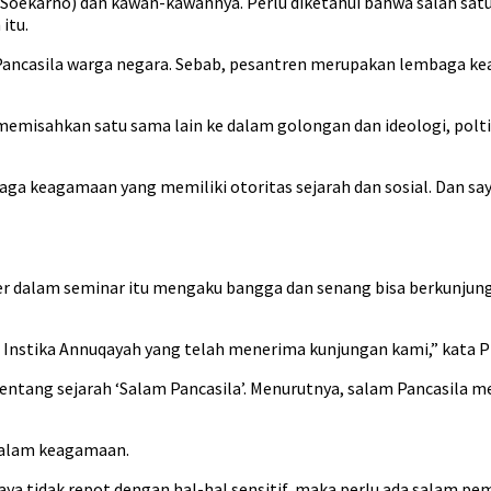
 Soekarno) dan kawan-kawannya. Perlu diketahui bahwa salah satu
itu.
p Pancasila warga negara. Sebab, pesantren merupakan lembaga ke
iar memisahkan satu sama lain ke dalam golongan dan ideologi, 
aga keagamaan yang memiliki otoritas sejarah dan sosial. Dan sa
ker dalam seminar itu mengaku bangga dan senang bisa berkunjun
 Instika Annuqayah yang telah menerima kunjungan kami,” kata Pr
tentang sejarah ‘Salam Pancasila’. Menurutnya, salam Pancasila
salam keagamaan.
aya tidak repot dengan hal-hal sensitif, maka perlu ada salam pe