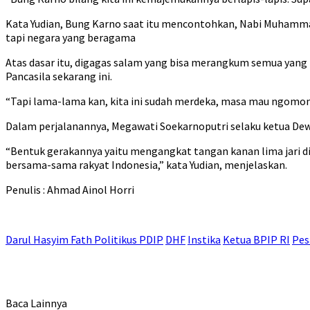
Kata Yudian, Bung Karno saat itu mencontohkan, Nabi Muhamma
tapi negara yang beragama
Atas dasar itu, digagas salam yang bisa merangkum semua yan
Pancasila sekarang ini.
“Tapi lama-lama kan, kita ini sudah merdeka, masa mau ngomong
Dalam perjalanannya, Megawati Soekarnoputri selaku ketua De
“Bentuk gerakannya yaitu mengangkat tangan kanan lima jari di
bersama-sama rakyat Indonesia,” kata Yudian, menjelaskan.
Penulis : Ahmad Ainol Horri
Darul Hasyim Fath Politikus PDIP
DHF
Instika
Ketua BPIP RI
Pes
Baca Lainnya