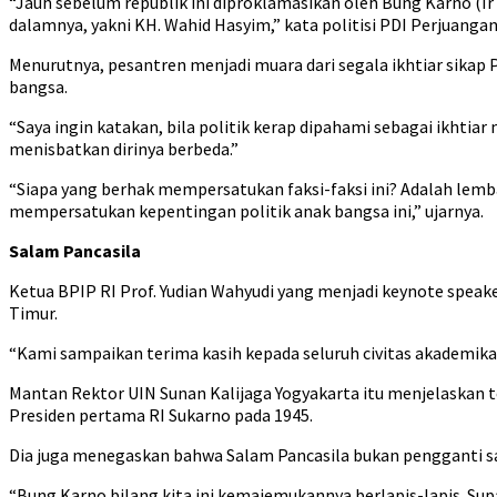
“Jauh sebelum republik ini diproklamasikan oleh Bung Karno (Ir
dalamnya, yakni KH. Wahid Hasyim,” kata politisi PDI Perjuangan 
Menurutnya, pesantren menjadi muara dari segala ikhtiar sika
bangsa.
“Saya ingin katakan, bila politik kerap dipahami sebagai ikht
menisbatkan dirinya berbeda.”
“Siapa yang berhak mempersatukan faksi-faksi ini? Adalah lemb
mempersatukan kepentingan politik anak bangsa ini,” ujarnya.
Salam Pancasila
Ketua BPIP RI Prof. Yudian Wahyudi yang menjadi keynote spea
Timur.
“Kami sampaikan terima kasih kepada seluruh civitas akademika
Mantan Rektor UIN Sunan Kalijaga Yogyakarta itu menjelaskan 
Presiden pertama RI Sukarno pada 1945.
Dia juga menegaskan bahwa Salam Pancasila bukan pengganti 
“Bung Karno bilang kita ini kemajemukannya berlapis-lapis. Sup