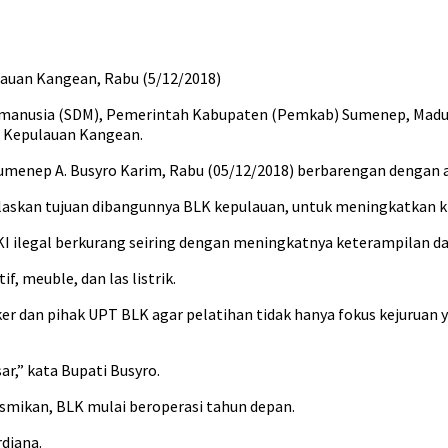
auan Kangean, Rabu (5/12/2018)
manusia (SDM), Pemerintah Kabupaten (Pemkab) Sumenep, Madura,
 Kepulauan Kangean.
umenep A. Busyro Karim, Rabu (05/12/2018) berbarengan dengan a
skan tujuan dibangunnya BLK kepulauan, untuk meningkatkan kr
legal berkurang seiring dengan meningkatnya keterampilan dan ke
, meuble, dan las listrik.
er dan pihak UPT BLK agar pelatihan tidak hanya fokus kejuru
r,” kata Bupati Busyro.
mikan, BLK mulai beroperasi tahun depan.
diana.