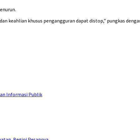
enurun.
dan keahlian khusus pengangguran dapat distop,” pungkas denga
an Informasi Publik
atan, Begini Pesannya