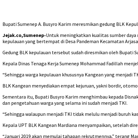
Bupati Sumenep A. Busyro Karim meresmikan gedung BLK Kepul
Jejak.co,Sumenep-
Untuk meningkatkan kualitas sumber daya 
kepulauan yang bertempat di Desa Pandeman Kecamatan Arjasa
Gedung BLK kepulauan tersebut sudah diresmikan oleh Bupati S
Kepala Dinas Tenaga Kerja Sumenep Mohammad Fadillah menjela
“Sehingga warga kepulauan khususnya Kangean yang menjadi TKI i
BLK Kangean menyediakan empat kejuruan, yakni bordir, otomotif
Sementara itu, Bupati Busyro Karim menghimbau kepada Disnak
dan pengetahuan warga yang selama ini sudah menjadi TKI.
“Sehingga walaupun menjadi TKI tidak melulu menjadi buruh kasa
Kepala UPT BLK Kangean Mardiana menyampaikan, setelah dires
“Januari 2019 akan memulai tahapan rekrutmennya,” terang Mar