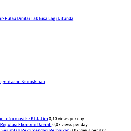
ulau Dinilai Tak Bisa Lagi Ditunda
engentasan Kemiskinan
n Informasi ke KI Jatim
0,10 views per day
Regulasi Ekonomi Daerah
0,07 views per day
ni Sejumlah Rekomendasi Perbaikan
0,07 views per day