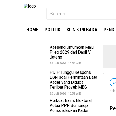
HOME
POLITIK
KLINIK PILKADA
PENDI
Kaesang Umumkan Maju
Pileg 2029 dari Dapil V
Jateng
26 Juli 2026 | 15:54 WIB
PDIP Tunggu Respons
BGN soal Permintaan Data
Kader yang Diduga
E
Terlibat Proyek MBG
Sela
20 Juli 2026 | 16:59 WIB
Perkuat Basis Elektoral,
Ketua PPP Sumenep
Pe
Konsolidasikan Kader