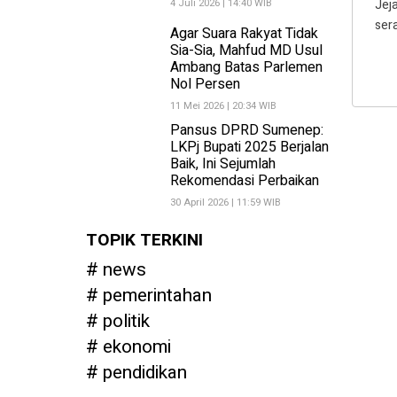
4 Juli 2026 | 14:40 WIB
Jej
ser
Agar Suara Rakyat Tidak
Sia-Sia, Mahfud MD Usul
Ambang Batas Parlemen
Nol Persen
11 Mei 2026 | 20:34 WIB
Pansus DPRD Sumenep:
LKPj Bupati 2025 Berjalan
Baik, Ini Sejumlah
Rekomendasi Perbaikan
30 April 2026 | 11:59 WIB
TOPIK TERKINI
news
pemerintahan
politik
ekonomi
pendidikan