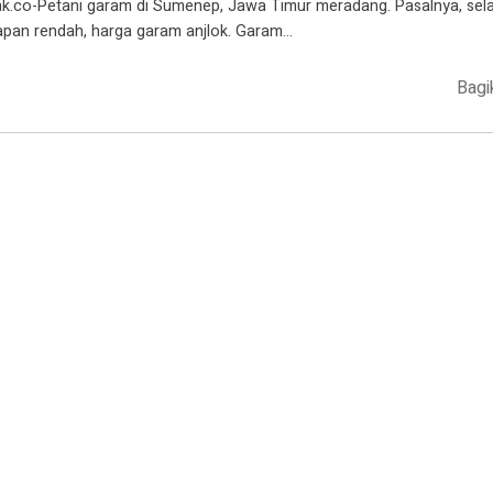
ak.co-Petani garam di Sumenep, Jawa Timur meradang. Pasalnya, sela
apan rendah, harga garam anjlok. Garam…
Bagi