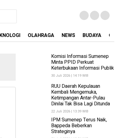
KNOLOGI
OLAHRAGA
NEWS
BUDAYA
OPINI
MA
Komisi Informasi Sumenep
Minta PPID Perkuat
Keterbukaan Informasi Publik
30 Juli 2026 | 14:19 WIB
RUU Daerah Kepulauan
Kembali Mengemuka,
Ketimpangan Antar-Pulau
Dinilai Tak Bisa Lagi Ditunda
22 Juli 2026 | 13:39 WIB
IPM Sumenep Terus Naik,
Bappeda Beberkan
Strateginya