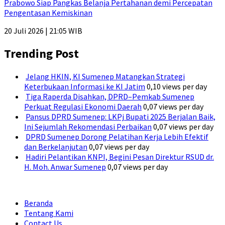
Prabowo Siap Pangkas Belanja Pertahanan demi Percepatan
Pengentasan Kemiskinan
20 Juli 2026 | 21:05 WIB
Trending Post
Jelang HKIN, KI Sumenep Matangkan Strategi
Keterbukaan Informasi ke KI Jatim
0,10 views per day
Tiga Raperda Disahkan, DPRD–Pemkab Sumenep
Perkuat Regulasi Ekonomi Daerah
0,07 views per day
Pansus DPRD Sumenep: LKPj Bupati 2025 Berjalan Baik,
Ini Sejumlah Rekomendasi Perbaikan
0,07 views per day
DPRD Sumenep Dorong Pelatihan Kerja Lebih Efektif
dan Berkelanjutan
0,07 views per day
Hadiri Pelantikan KNPI, Begini Pesan Direktur RSUD dr.
H. Moh. Anwar Sumenep
0,07 views per day
Beranda
Tentang Kami
Contact Us