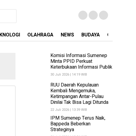
KNOLOGI
OLAHRAGA
NEWS
BUDAYA
OPINI
MA
Komisi Informasi Sumenep
Minta PPID Perkuat
Keterbukaan Informasi Publik
30 Juli 2026 | 14:19 WIB
RUU Daerah Kepulauan
Kembali Mengemuka,
Ketimpangan Antar-Pulau
Dinilai Tak Bisa Lagi Ditunda
22 Juli 2026 | 13:39 WIB
IPM Sumenep Terus Naik,
Bappeda Beberkan
Strateginya