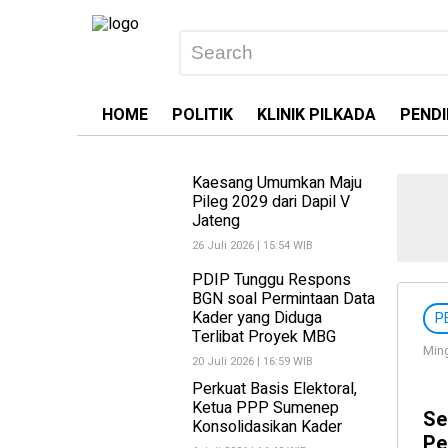
HOME
POLITIK
KLINIK PILKADA
PENDI
Kaesang Umumkan Maju
Pileg 2029 dari Dapil V
Jateng
26 Juli 2026 | 15:54 WIB
PDIP Tunggu Respons
BGN soal Permintaan Data
Kader yang Diduga
P
Terlibat Proyek MBG
Ming
20 Juli 2026 | 16:59 WIB
Perkuat Basis Elektoral,
Ketua PPP Sumenep
Se
Konsolidasikan Kader
Pe