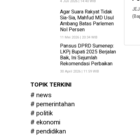
4 Juli 2026 | 14:40 WIB
JEJ
Agar Suara Rakyat Tidak
(Ba
Sia-Sia, Mahfud MD Usul
Ambang Batas Parlemen
Nol Persen
11 Mei 2026 | 20:34 WIB
Pansus DPRD Sumenep:
LKPj Bupati 2025 Berjalan
Baik, Ini Sejumlah
Rekomendasi Perbaikan
30 April 2026 | 11:59 WIB
TOPIK TERKINI
news
pemerintahan
politik
ekonomi
pendidikan