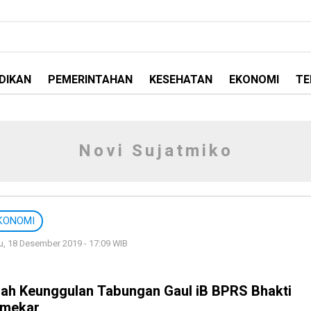
DIKAN
PEMERINTAHAN
KESEHATAN
EKONOMI
TE
Novi Sujatmiko
KONOMI
, 18 Desember 2019 - 17:09 WIB
ilah Keunggulan Tabungan Gaul iB BPRS Bhakti
mekar