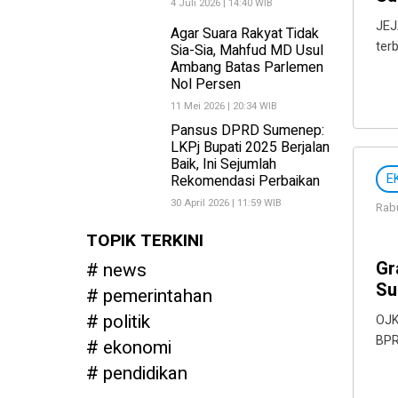
4 Juli 2026 | 14:40 WIB
JEJ
Agar Suara Rakyat Tidak
ter
Sia-Sia, Mahfud MD Usul
Ambang Batas Parlemen
Nol Persen
11 Mei 2026 | 20:34 WIB
Pansus DPRD Sumenep:
LKPj Bupati 2025 Berjalan
Baik, Ini Sejumlah
E
Rekomendasi Perbaikan
30 April 2026 | 11:59 WIB
Rabu
TOPIK TERKINI
Gr
news
Su
pemerintahan
politik
OJK
BPR
ekonomi
pendidikan