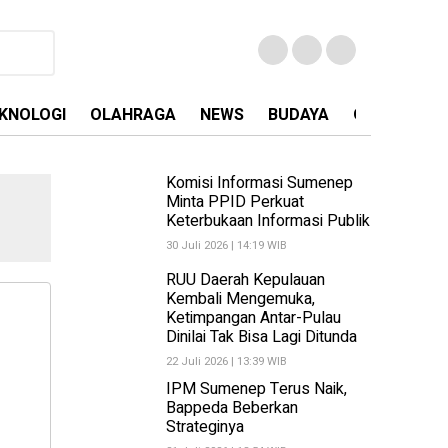
KNOLOGI
OLAHRAGA
NEWS
BUDAYA
OPINI
MA
Komisi Informasi Sumenep
Minta PPID Perkuat
Keterbukaan Informasi Publik
30 Juli 2026 | 14:19 WIB
RUU Daerah Kepulauan
Kembali Mengemuka,
Ketimpangan Antar-Pulau
Dinilai Tak Bisa Lagi Ditunda
22 Juli 2026 | 13:39 WIB
IPM Sumenep Terus Naik,
Bappeda Beberkan
Strateginya