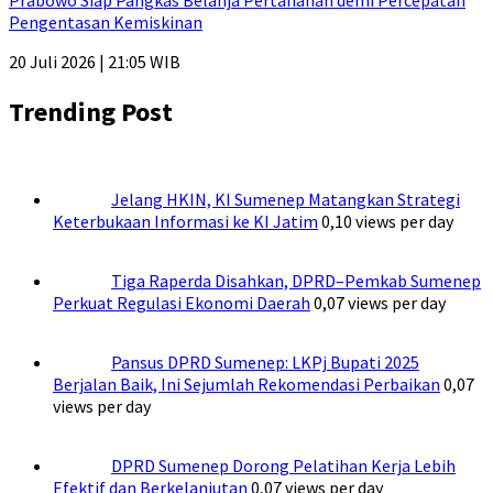
Prabowo Siap Pangkas Belanja Pertahanan demi Percepatan
Pengentasan Kemiskinan
20 Juli 2026 | 21:05 WIB
Trending Post
Jelang HKIN, KI Sumenep Matangkan Strategi
Keterbukaan Informasi ke KI Jatim
0,10 views per day
Tiga Raperda Disahkan, DPRD–Pemkab Sumenep
Perkuat Regulasi Ekonomi Daerah
0,07 views per day
Pansus DPRD Sumenep: LKPj Bupati 2025 Berjalan Baik,
Ini Sejumlah Rekomendasi Perbaikan
0,07 views per day
DPRD Sumenep Dorong Pelatihan Kerja Lebih Efektif
dan Berkelanjutan
0,07 views per day
Hadiri Pelantikan KNPI, Begini Pesan Direktur RSUD dr.
H. Moh. Anwar Sumenep
0,07 views per day
Beranda
Tentang Kami
Contact Us