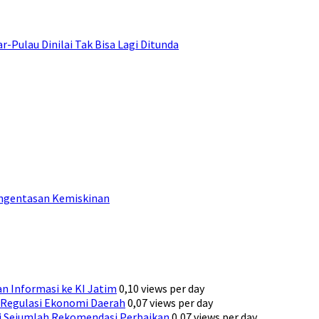
ulau Dinilai Tak Bisa Lagi Ditunda
engentasan Kemiskinan
n Informasi ke KI Jatim
0,10 views per day
Regulasi Ekonomi Daerah
0,07 views per day
ni Sejumlah Rekomendasi Perbaikan
0,07 views per day