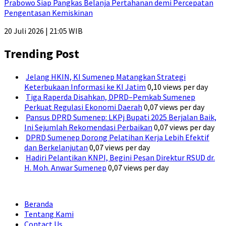
Prabowo Siap Pangkas Belanja Pertahanan demi Percepatan
Pengentasan Kemiskinan
20 Juli 2026 | 21:05 WIB
Trending Post
Jelang HKIN, KI Sumenep Matangkan Strategi
Keterbukaan Informasi ke KI Jatim
0,10 views per day
Tiga Raperda Disahkan, DPRD–Pemkab Sumenep
Perkuat Regulasi Ekonomi Daerah
0,07 views per day
Pansus DPRD Sumenep: LKPj Bupati 2025 Berjalan Baik,
Ini Sejumlah Rekomendasi Perbaikan
0,07 views per day
DPRD Sumenep Dorong Pelatihan Kerja Lebih Efektif
dan Berkelanjutan
0,07 views per day
Hadiri Pelantikan KNPI, Begini Pesan Direktur RSUD dr.
H. Moh. Anwar Sumenep
0,07 views per day
Beranda
Tentang Kami
Contact Us