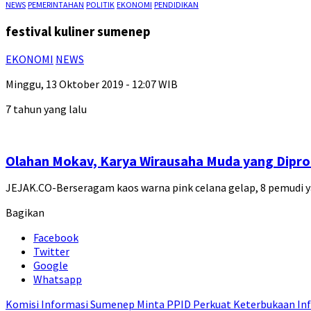
NEWS
PEMERINTAHAN
POLITIK
EKONOMI
PENDIDIKAN
festival kuliner sumenep
EKONOMI
NEWS
Minggu, 13 Oktober 2019 - 12:07 WIB
7 tahun yang lalu
Olahan Mokav, Karya Wirausaha Muda yang Diprom
JEJAK.CO-Berseragam kaos warna pink celana gelap, 8 pemud
Bagikan
Facebook
Twitter
Google
Whatsapp
Komisi Informasi Sumenep Minta PPID Perkuat Keterbukaan Inf