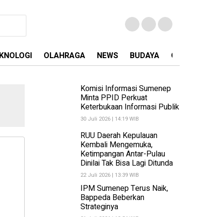
KNOLOGI
OLAHRAGA
NEWS
BUDAYA
OPINI
MA
Komisi Informasi Sumenep
Minta PPID Perkuat
Keterbukaan Informasi Publik
30 Juli 2026 | 14:19 WIB
RUU Daerah Kepulauan
Kembali Mengemuka,
Ketimpangan Antar-Pulau
Dinilai Tak Bisa Lagi Ditunda
22 Juli 2026 | 13:39 WIB
IPM Sumenep Terus Naik,
Bappeda Beberkan
Strateginya