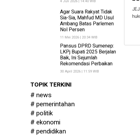
4 Juli 2026 | 14:40 WIB
JEJ
Agar Suara Rakyat Tidak
huk
Sia-Sia, Mahfud MD Usul
Ambang Batas Parlemen
Nol Persen
11 Mei 2026 | 20:34 WIB
Pansus DPRD Sumenep:
LKPj Bupati 2025 Berjalan
Baik, Ini Sejumlah
Rekomendasi Perbaikan
30 April 2026 | 11:59 WIB
TOPIK TERKINI
news
pemerintahan
politik
ekonomi
pendidikan