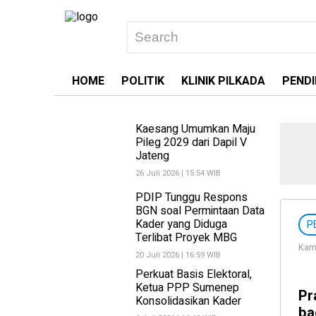
HOME
POLITIK
KLINIK PILKADA
PENDI
Kaesang Umumkan Maju
Pileg 2029 dari Dapil V
Jateng
26 Juli 2026 | 15:54 WIB
PDIP Tunggu Respons
BGN soal Permintaan Data
Kader yang Diduga
P
Terlibat Proyek MBG
Kami
20 Juli 2026 | 16:59 WIB
Perkuat Basis Elektoral,
Ketua PPP Sumenep
Pr
Konsolidasikan Kader
ba