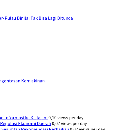
ulau Dinilai Tak Bisa Lagi Ditunda
engentasan Kemiskinan
n Informasi ke KI Jatim
0,10 views per day
Regulasi Ekonomi Daerah
0,07 views per day
ni Sejumlah Rekomendasi Perbaikan
0,07 views per day