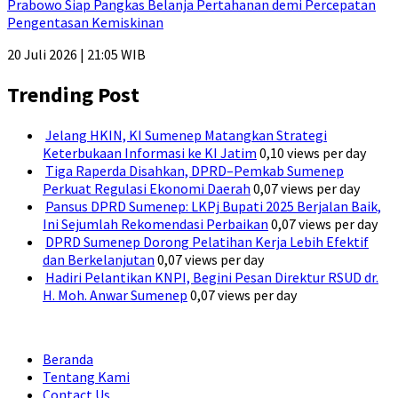
Prabowo Siap Pangkas Belanja Pertahanan demi Percepatan
Pengentasan Kemiskinan
20 Juli 2026 | 21:05 WIB
Trending Post
Jelang HKIN, KI Sumenep Matangkan Strategi
Keterbukaan Informasi ke KI Jatim
0,10 views per day
Tiga Raperda Disahkan, DPRD–Pemkab Sumenep
Perkuat Regulasi Ekonomi Daerah
0,07 views per day
Pansus DPRD Sumenep: LKPj Bupati 2025 Berjalan Baik,
Ini Sejumlah Rekomendasi Perbaikan
0,07 views per day
DPRD Sumenep Dorong Pelatihan Kerja Lebih Efektif
dan Berkelanjutan
0,07 views per day
Hadiri Pelantikan KNPI, Begini Pesan Direktur RSUD dr.
H. Moh. Anwar Sumenep
0,07 views per day
Beranda
Tentang Kami
Contact Us