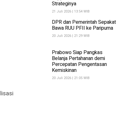
Strateginya
21 Juli 2026 | 13:54 WIB
DPR dan Pemerintah Sepakat
Bawa RUU PFII ke Paripurna
20 Juli 2026 | 21:29 WIB
Prabowo Siap Pangkas
Belanja Pertahanan demi
Percepatan Pengentasan
Kemiskinan
20 Juli 2026 | 21:05 WIB
isasi
i