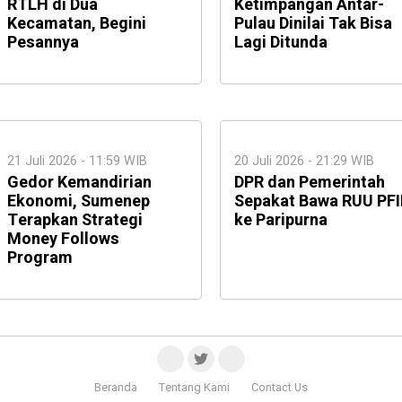
RTLH di Dua
Ketimpangan Antar-
Kecamatan, Begini
Pulau Dinilai Tak Bisa
Pesannya
Lagi Ditunda
21 Juli 2026 - 11:59 WIB
20 Juli 2026 - 21:29 WIB
Gedor Kemandirian
DPR dan Pemerintah
Ekonomi, Sumenep
Sepakat Bawa RUU PFI
Terapkan Strategi
ke Paripurna
Money Follows
Program
Beranda
Tentang Kami
Contact Us