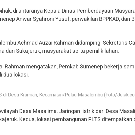
ah pihak, di antaranya Kepala Dinas Pemberdayaan Masyar
enep Anwar Syahroni Yusuf, perwakilan BPPKAD, dan 
asalembu Achmad Auzai Rahman didampingi Sekretaris C
ma dan Sukajeruk, masyarakat serta pemilik lahan.
i Rahman mengatakan, Pemkab Sumenep bekerja sam
 dua lokasi.
S di Desa Kramian, Kecamatan/Pulau Masalembu (Foto/Jejak.co
ilayah Desa Masalima. Jaringan listrik dari Desa Masal
ajeruk. Kedua, lokasi pembangunan PLTS ditempatkan 