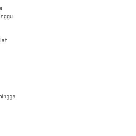
a
inggu
lah
hingga