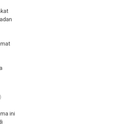
akat
Badan
amat
a
)
ima ini
di