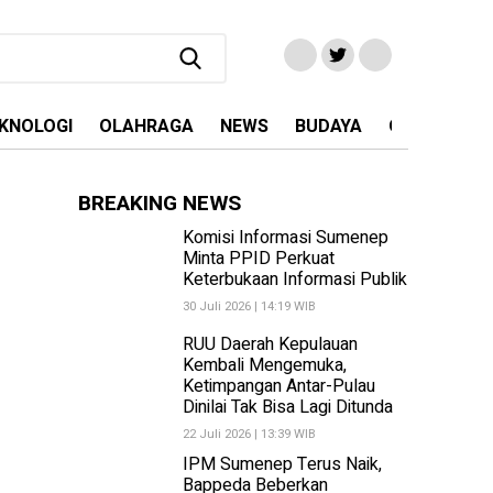
KNOLOGI
OLAHRAGA
NEWS
BUDAYA
OPINI
MA
BREAKING NEWS
Komisi Informasi Sumenep
Minta PPID Perkuat
Keterbukaan Informasi Publik
30 Juli 2026 | 14:19 WIB
RUU Daerah Kepulauan
Kembali Mengemuka,
Ketimpangan Antar-Pulau
Dinilai Tak Bisa Lagi Ditunda
22 Juli 2026 | 13:39 WIB
IPM Sumenep Terus Naik,
Bappeda Beberkan