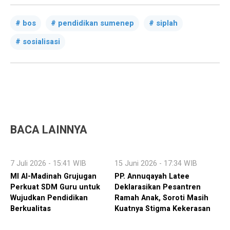
bos
pendidikan sumenep
siplah
sosialisasi
BACA LAINNYA
7 Juli 2026 - 15:41 WIB
15 Juni 2026 - 17:34 WIB
MI Al-Madinah Grujugan
PP. Annuqayah Latee
Perkuat SDM Guru untuk
Deklarasikan Pesantren
Wujudkan Pendidikan
Ramah Anak, Soroti Masih
Berkualitas
Kuatnya Stigma Kekerasan