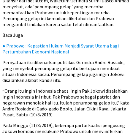
Dilansir dari detik.com, Waketum Gerindra Sufmi Dasco Ahmad
menyebut, ada ‘penumpang gelap’ yang mencoba
memanfaatkan Prabowo untuk kepentingan mereka.
Penumpang gelap ini kemudian diketahui dan Prabowo
mengambil tindakan karena sadar telah dimanfaatkan.
Baca Juga :
●
Prabowo : Kepastian Hukum Menjadi Syarat Utama bagi
Pertumbuhan Ekonomi Nasional
Pernyataan itu dibenarkan politikus Gerindra Andre Rosiade,
yang menyebut penumpang gelap itu bertujuan membuat
situasi Indonesia kacau. Penumpang gelap juga ingin Jokowi
disalahkan akibat kondisi itu.
“Orang itu ingin Indonesia chaos. Ingin Pak Jokowi disalahkan.
Ingin Indonesia ini ribut. Pak Prabowo sebagai patriot dan
negarawan menolak hal itu. Itulah penumpang gelap itu,” kata
Andre Rosiade di Gado-gado Boplo, Jalan Cikini Raya, Jakarta
Pusat, Sabtu (10/8/2019).
Pada Minggu (11/8/2019), beberapa partai koalisi pengusung
Jokowi kompas mendukung Prabowo untuk menyingkirkan