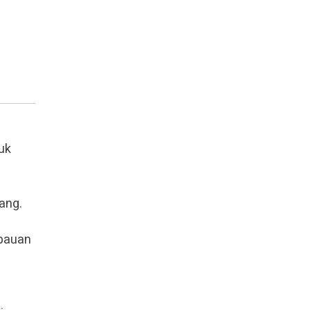
uk
ang.
mbauan