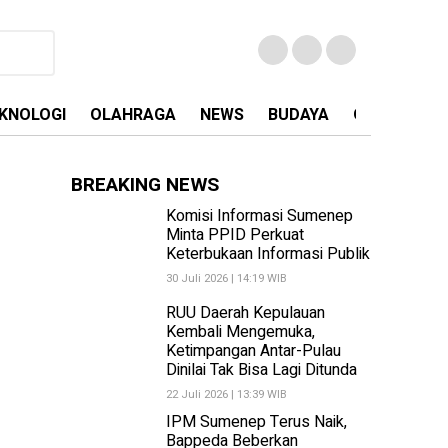
KNOLOGI
OLAHRAGA
NEWS
BUDAYA
OPINI
MA
BREAKING NEWS
Komisi Informasi Sumenep
Minta PPID Perkuat
Keterbukaan Informasi Publik
30 Juli 2026 | 14:19 WIB
RUU Daerah Kepulauan
Kembali Mengemuka,
Ketimpangan Antar-Pulau
Dinilai Tak Bisa Lagi Ditunda
22 Juli 2026 | 13:39 WIB
IPM Sumenep Terus Naik,
Bappeda Beberkan