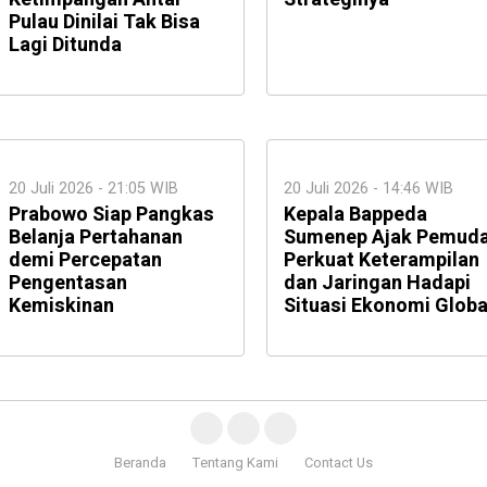
Pulau Dinilai Tak Bisa
Lagi Ditunda
20 Juli 2026 - 21:05 WIB
20 Juli 2026 - 14:46 WIB
Prabowo Siap Pangkas
Kepala Bappeda
Belanja Pertahanan
Sumenep Ajak Pemud
demi Percepatan
Perkuat Keterampilan
Pengentasan
dan Jaringan Hadapi
Kemiskinan
Situasi Ekonomi Globa
Beranda
Tentang Kami
Contact Us