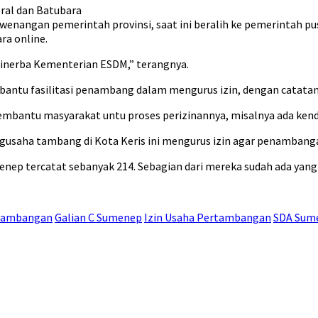
ral dan Batubara
enangan pemerintah provinsi, saat ini beralih ke pemerintah pu
ra online.
Minerba Kementerian ESDM,” terangnya.
u fasilitasi penambang dalam mengurus izin, dengan catatan b
mbantu masyarakat untu proses perizinannya, misalnya ada kendal
ngusaha tambang di Kota Keris ini mengurus izin agar penambanga
nep tercatat sebanyak 214. Sebagian dari mereka sudah ada yan
rtambangan
Galian C Sumenep
Izin Usaha Pertambangan
SDA Sum