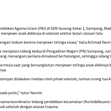
didikan Agama Islam (PAI) di SDN Gunung Sekar 1, Sampang, Mad
menjewer anak didiknya di sekolah sekitar bulan Januari lalu.
 dengan hukum karena menjewer telinga siswa,” kata Achmad Yasmi
arus menjalani sidang kedua di Pengadilan Negeri (PN) Sampang,
 yang menangani perkara dimaksud berhalangan, sehingga sidang 
ermula saat yang bersangkutan menjewer telinga anak didiknya b
nya.
tu sempat dilakukan mediasi oleh pihak sekolah, namun orang tu
ada polisi,” tutur Yasmin
sama koordinator bidang pendidikan kecamatan (Korbiddikcam) d
suk sekolah dengan alasan trauma.