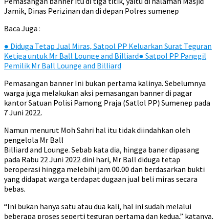
Pemasangan banner itu di tiga titik, yaitu di halaman Masjid
Jamik, Dinas Perizinan dan di depan Polres sumenep
Baca Juga :
●
Diduga Tetap Jual Miras, Satpol PP Keluarkan Surat Teguran
Ketiga untuk Mr Ball Lounge and Billiard
●
Satpol PP Panggil
Pemilik Mr Ball Lounge and Billiard
Pemasangan banner Ini bukan pertama kalinya. Sebelumnya
warga juga melakukan aksi pemasangan banner di pagar
kantor Satuan Polisi Pamong Praja (Satlol PP) Sumenep pada
7 Juni 2022.
Namun menurut Moh Sahri hal itu tidak diindahkan oleh
pengelola Mr Ball
Billiard and Lounge. Sebab kata dia, hingga baner dipasang
pada Rabu 22 Juni 2022 dini hari, Mr Ball diduga tetap
beroperasi hingga melebihi jam 00.00 dan berdasarkan bukti
yang didapat warga terdapat dugaan jual beli miras secara
bebas.
“Ini bukan hanya satu atau dua kali, hal ini sudah melalui
beberapa proses seperti teguran pertama dan kedua,” katanya,