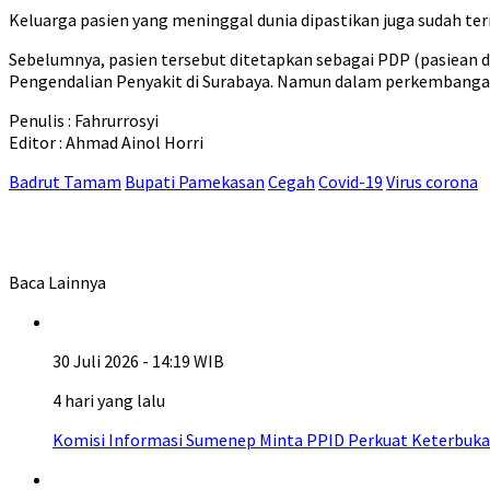
Keluarga pasien yang meninggal dunia dipastikan juga sudah teris
Sebelumnya, pasien tersebut ditetapkan sebagai PDP (pasiean 
Pengendalian Penyakit di Surabaya. Namun dalam perkembangann
Penulis : Fahrurrosyi
Editor : Ahmad Ainol Horri
Badrut Tamam
Bupati Pamekasan
Cegah
Covid-19
Virus corona
Baca Lainnya
30 Juli 2026 - 14:19 WIB
4 hari yang lalu
Komisi Informasi Sumenep Minta PPID Perkuat Keterbuka