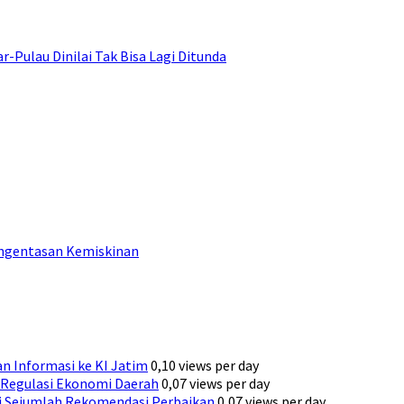
ulau Dinilai Tak Bisa Lagi Ditunda
engentasan Kemiskinan
n Informasi ke KI Jatim
0,10 views per day
Regulasi Ekonomi Daerah
0,07 views per day
ni Sejumlah Rekomendasi Perbaikan
0,07 views per day