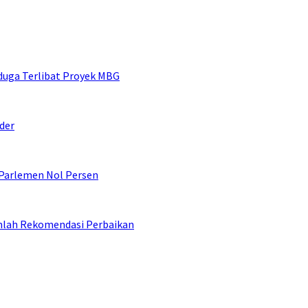
duga Terlibat Proyek MBG
der
 Parlemen Nol Persen
umlah Rekomendasi Perbaikan